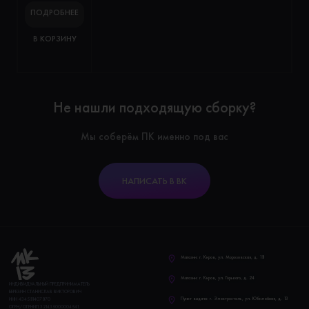
ПОДРОБНЕЕ
В КОРЗИНУ
Не нашли подходящую сборку?
Мы соберём ПК именно под вас
НАПИСАТЬ В ВК
Магазин: г. Киров, ул. Морозовская, д. 18
Магазин: г. Киров, ул. Горького, д. 24
ИНДИВИДУАЛЬНЫЙ ПРЕДПРИНИМАТЕЛЬ
БЕРЕЗИН СТАНИСЛАВ ВИКТОРОВИЧ
Пункт выдачи: г. Электросталь, ул. Юбилейная, д. 13
ИНН 434581407870
ОГРН/ОГРНИП 321435000004541