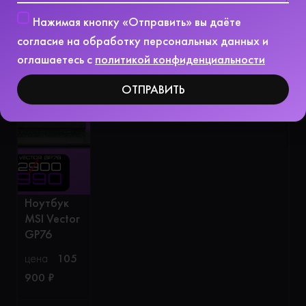
Нажимая кнопку «Отправить» вы даёте
согласие на обработку персональных данных и
оглашаетесь с
политикой конфиденциальности
ОТПРАВИТЬ
Ноутбук
MSI Vector
GP76
цена
105
900
₽