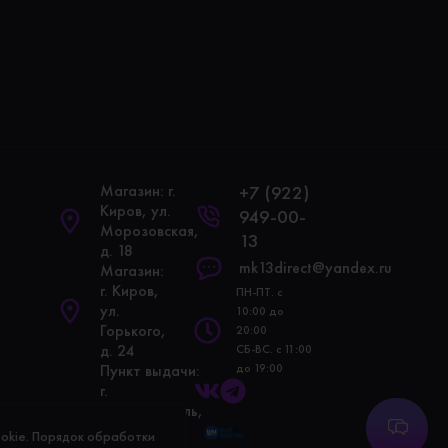
Магазин: г.
+7 (922)
Киров, ул.
949-00-
Морозовская,
13
д. 18
mk13direct@yandex.ru
Магазин:
г. Киров,
ПН-ПТ. с
ул.
10:00 до
Горького,
20:00
д. 24
СБ-ВС. с 11:00
Пункт выдачи:
до 19:00
г.
Электросталь,
ул.
okie. Порядок обработки