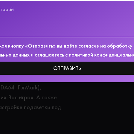
Стоимость наших услуг по
стоимости комплект
 24-х месяцев)
ая кнопку «Отправить» вы даёте согласие на обработку
ПК?
ьных данных и оглашаетесь с
политикой конфиденциальн
деоотчет с полным
ОТПРАВИТЬ
 и результатами
IDA64, FurMark),
их Вас играх. А также
астройке подсветки под