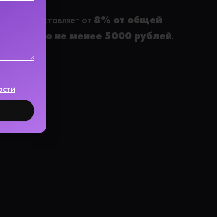
 сборке составляет от
8% от общей
ующих, но не менее 5000 рублей
.
ости