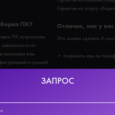
Гарантия на услугу сборки
сборка ПК?
Отлично, как у вас
равки ПК получателю
Это можно сделать 4
спос
в зависимости от
мы высылаем вам
• позвонить нам по теле
нфигурацией и суммой
• написать нам в Whatsa
ЗАПРОС
• написать нам в ЛС груп
• написать нам в Telegra