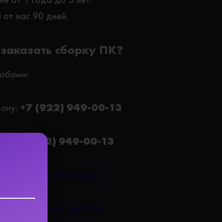
 от нас 90 дней.
 заказать сборку ПК?
обами:
фону:
+7 (922) 949-00-13
pp:
+7 (922) 949-00-13
пы ВК:
vk.me/mk13.kirov
m:
https://t.me/mk13_life